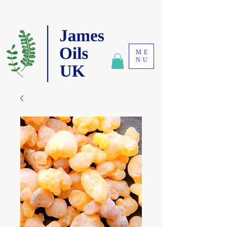
ME
NU